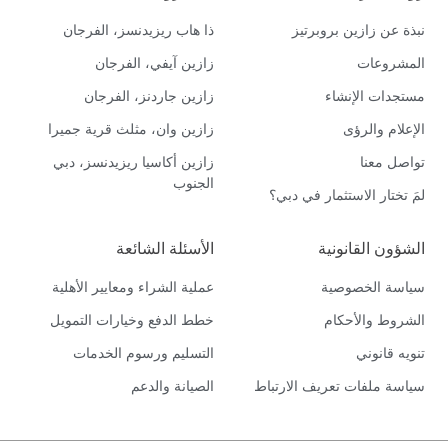
نبذة عن زازين بروبرتيز
ذا هاب ريزيدنسز، الفرجان
المشروعات
زازين آيفي، الفرجان
مستجدات الإنشاء
زازين جاردنز، الفرجان
الإعلام والرؤى
زازين وان، مثلث قرية جميرا
تواصل معنا
زازين أكاسيا ريزيدنسز، دبي
الجنوب
لمَ تختار الاستثمار في دبي؟
الشؤون القانونية
الأسئلة الشائعة
سياسة الخصوصية
عملية الشراء ومعايير الأهلية
الشروط والأحكام
خطط الدفع وخيارات التمويل
تنويه قانوني
التسليم ورسوم الخدمات
سياسة ملفات تعريف الارتباط
الصيانة والدعم