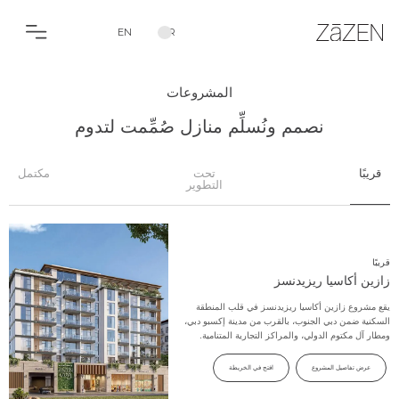
EN
AR
المشروعات
نصمم ونُسلِّم منازل صُمِّمت لتدوم
قريبًا
تحت
مكتمل
التطوير
قريبًا
زازين أكاسيا ريزيدنسز
يقع مشروع زازين أكاسيا ريزيدنسز في قلب المنطقة
السكنية ضمن دبي الجنوب، بالقرب من مدينة إكسبو دبي،
ومطار آل مكتوم الدولي، والمراكز التجارية المتنامية.
عرض تفاصيل المشروع
افتح في الخريطة