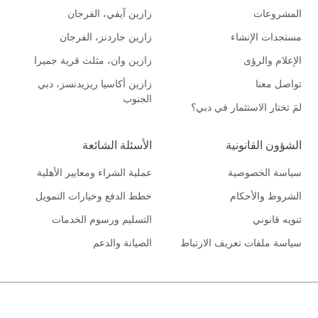
المشروعات
زازين آيفي، الفرجان
مستجدات الإنشاء
زازين جاردنز، الفرجان
الإعلام والرؤى
زازين وان، مثلث قرية جميرا
تواصل معنا
زازين أكاسيا ريزيدنسز، دبي
الجنوب
لمَ تختار الاستثمار في دبي؟
الشؤون القانونية
الأسئلة الشائعة
سياسة الخصوصية
عملية الشراء ومعايير الأهلية
الشروط والأحكام
خطط الدفع وخيارات التمويل
تنويه قانوني
التسليم ورسوم الخدمات
سياسة ملفات تعريف الارتباط
الصيانة والدعم